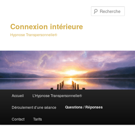
Aller
au
Rech
contenu
principal
Connexion intérieure
Hypnose Transpersonnelle®
Menu
Accueil
L’Hypnose Transpersonnelle®
principal
Questions / Réponses
Déroulement d’une séance
Contact
Tarifs