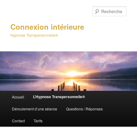
Aller
au
Rech
contenu
principal
Connexion intérieure
Hypnose Transpersonnelle®
Menu
L’Hypnose Transpersonnelle®
Accueil
principal
Déroulement d’une séance
Questions / Réponses
Contact
Tarifs